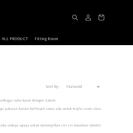
ALL PRODUCT
Fitting Room
Sort by :
pelbagai suku-kaum dinegeri Sabah.
agai pakaian harian berfesyen sama-ada untuk majlis rasmi atau
ba sedaya-upaya untuk menonjolkan ciri-ciri keunikan identiti