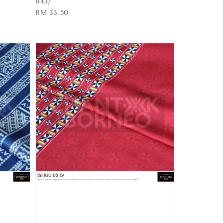
Inci)
Regular
RM 33.50
price