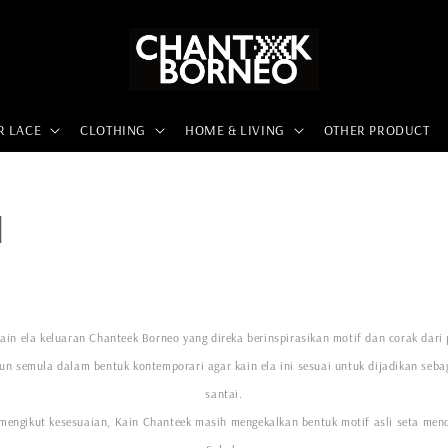
R LACE
CLOTHING
HOME & LIVING
OTHER PRODUCT
N
in ela keluaran Chanteek Borneo yang direka berinspirasikan motif dan corak dari 
un semula dalam bentuk kontemporari agar kain ela ini sesuai untuk dijadikan seb
santai.
engikut kesesuaian, Kain Chanteek masih mengekalkan bentuk motif asli seta mencu