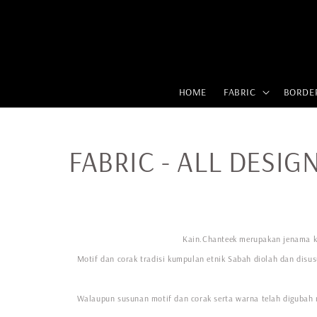
HOME
FABRIC
BORDE
FABRIC - ALL DESIG
Kain.Chanteek merupakan jenama ka
Motif dan corak tradisi kumpulan etnik Sabah diolah dan disus
Walaupun susunan motif dan corak serta warna telah digubah m