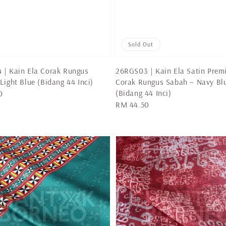
Sold Out
 | Kain Ela Corak Rungus
26RGS03 | Kain Ela Satin Pre
Light Blue (Bidang 44 Inci)
Corak Rungus Sabah – Navy Bl
(Bidang 44 Inci)
0
Regular
RM 44.50
price