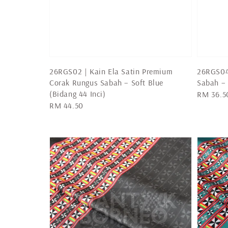
26RGS02 | Kain Ela Satin Premium
26RGS04
Corak Rungus Sabah – Soft Blue
Sabah – 
(Bidang 44 Inci)
Regular
RM 36.5
Regular
RM 44.50
price
price