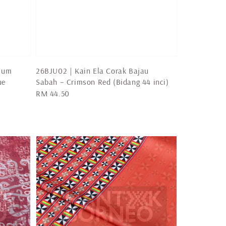
mium
26BJU02 | Kain Ela Corak Bajau
ue
Sabah – Crimson Red (Bidang 44 inci)
Regular
RM 44.50
price