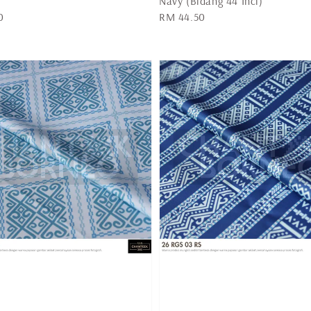
Navy (Bidang 44 Inci)
0
Regular
RM 44.50
price