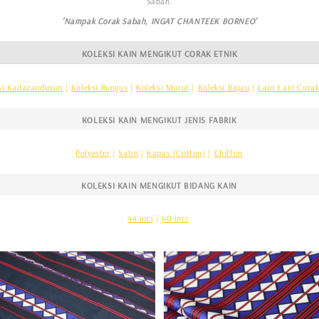
Sabah.
'Nampak Corak Sabah, INGAT CHANTEEK BORNEO'
KOLEKSI KAIN MENGIKUT CORAK ETNIK
si Kadazandusun
|
Koleksi Rungus
|
Koleksi Murut
|
Koleksi Bajau
|
Lain-Lain Corak
KOLEKSI KAIN MENGIKUT JENIS FABRIK
Polyester
|
Satin
|
Kapas (Cotton)
|
Chiffon
KOLEKSI KAIN MENGIKUT BIDANG KAIN
44 inci
|
60 inci