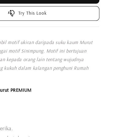
Try This Look
bil motif ukiran daripada suku kaum Murut
agai motif Sinimpung. Motif ini bertujuan
n kepada orang lain tentang wujudnya
g kukuh dalam kalangan penghuni Rumah
Murut PREMIUM
erika.