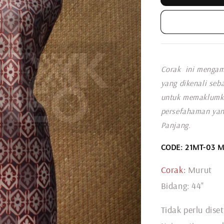
Corak ini mengam
yang dikenali seb
untuk memaklumka
persefahaman yan
Panjang.
CODE: 21MT-03 
Corak:
Murut
Bidang: 44"
Tidak perlu diset