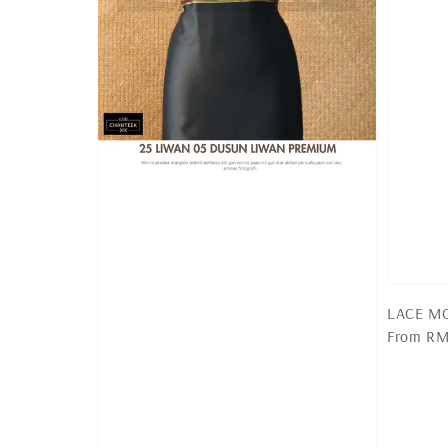
LACE MO
Regular
From
RM
price