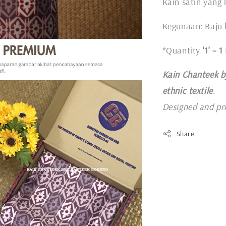
Kain satin yang 
Kegunaan: Baju l
*Quantity
'1'
=
1
Kain Chanteek b
ethnic textile
.
Designed and pr
Share