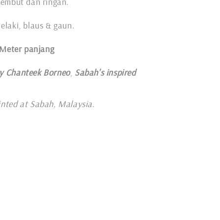
lembut dan ringan.
elaki, blaus & gaun.
 Meter panjang
y Chanteek Borneo
,
Sabah's inspired
inted at Sabah, Malaysia
.