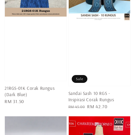
Sale
21RGS-01K Corak Rungus
Sandai Sash 10 RGS -
(Dark Blue)
Inspirasi Corak Rungus
Regular
RM 31.50
Regular
Sale
RM 42.70
RM 45.00
price
price
price