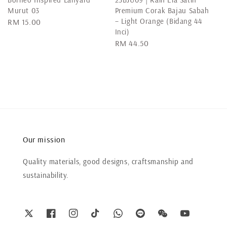
Murut 03
Premium Corak Bajau Sabah
– Light Orange (Bidang 44
Regular
RM 15.00
Inci)
price
Regular
RM 44.50
price
Our mission
Quality materials, good designs, craftsmanship and
sustainability.