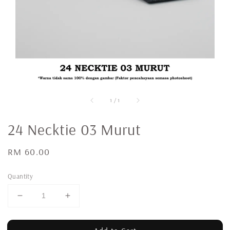
1
/
1
24 Necktie 03 Murut
Regular
RM 60.00
price
Quantity