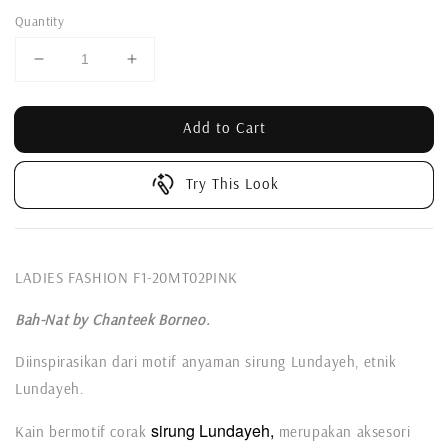
Quantity
Add to Cart
Try This Look
LADIES FASHION F1-20MT02PINK
Bah-Nat by Chanteek Borneo.
Diinspirasikan dari motif anyaman sirung Lundayeh, etnik
Lundayeh.
sirung Lundayeh,
Kain bermotif corak
merupakan aksesori