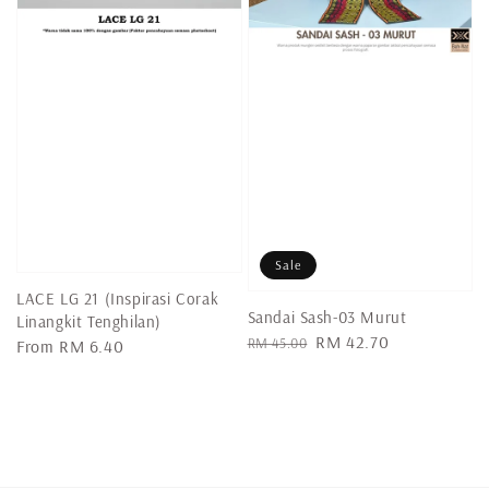
Sale
LACE LG 21 (Inspirasi Corak
Sandai Sash-03 Murut
Linangkit Tenghilan)
Regular
Sale
RM 42.70
RM 45.00
Regular
From
RM 6.40
price
price
price