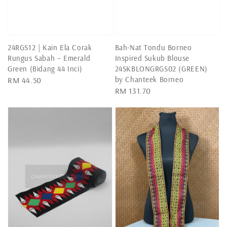
24RGS12 | Kain Ela Corak
Bah-Nat Tondu Borneo
Rungus Sabah – Emerald
Inspired Sukub Blouse
Green (Bidang 44 Inci)
24SKBLONGRGS02 (GREEN)
by Chanteek Borneo
Regular
RM 44.50
Regular
RM 131.70
price
price