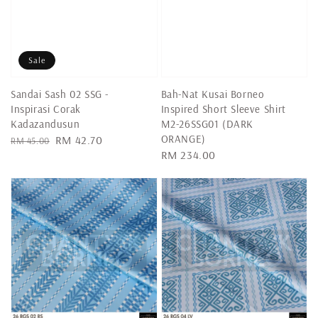
Sale
Sandai Sash 02 SSG -
Bah-Nat Kusai Borneo
Inspirasi Corak
Inspired Short Sleeve Shirt
Kadazandusun
M2-26SSG01 (DARK
ORANGE)
Regular
Sale
RM 42.70
RM 45.00
Regular
RM 234.00
price
price
price