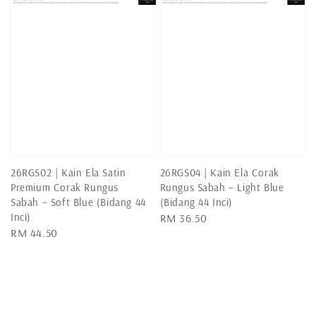
26RGS02 | Kain Ela Satin
26RGS04 | Kain Ela Corak
Premium Corak Rungus
Rungus Sabah – Light Blue
Sabah – Soft Blue (Bidang 44
(Bidang 44 Inci)
Inci)
Regular
RM 36.50
Regular
RM 44.50
price
price