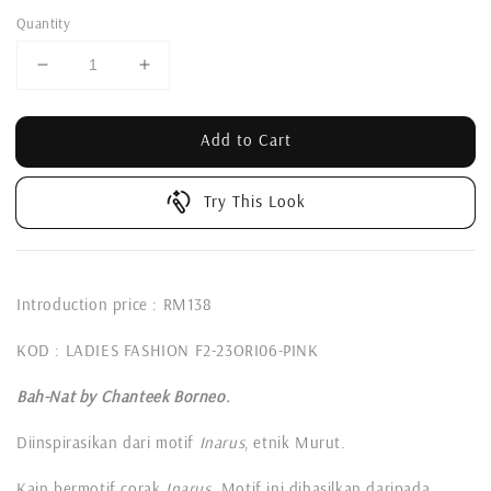
Quantity
Add to Cart
Try This Look
Introduction price : RM138
KOD : LADIES FASHION F2-23ORI06-PINK
Bah-Nat by Chanteek Borneo.
Diinspirasikan dari motif
Inarus
, etnik Murut.
Kain bermotif corak
Inarus
. Motif ini dihasilkan daripada