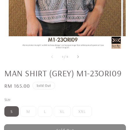
1
/
3
MAN SHIRT (GREY) M1-23ORI09
Regular
RM 165.00
Sold Out
price
Size
S
M
L
XL
XXL