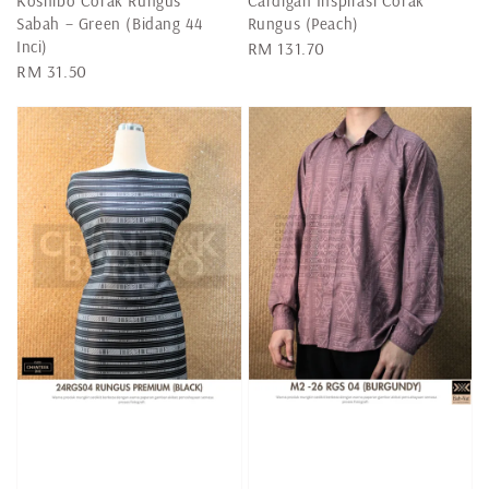
Koshibo Corak Rungus
Cardigan Inspirasi Corak
Sabah – Green (Bidang 44
Rungus (Peach)
Inci)
Regular
RM 131.70
Regular
RM 31.50
price
price