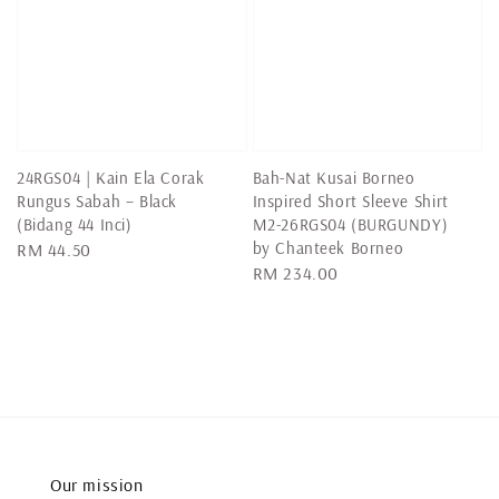
24RGS04 | Kain Ela Corak
Bah-Nat Kusai Borneo
Rungus Sabah – Black
Inspired Short Sleeve Shirt
(Bidang 44 Inci)
M2-26RGS04 (BURGUNDY)
by Chanteek Borneo
Regular
RM 44.50
Regular
RM 234.00
price
price
Our mission