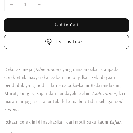
Add to Cart
Try This Look
Dekorasi meja (
table runner
) yang diinspirasikan daripada
corak etnik masyarakat Sabah menonjolkan kebudayaan
penduduk yang terdiri daripada suku-kaum Kadazandusun,
Murut, Rungus, Bajau dan Lundayeh. Selain
table runner
, kain
hiasan ini juga sesuai untuk dekorasi bilik tidur sebagai
bed
runner.
Rekaan corak ini diinspirasikan dari motif suku kaum
Bajau.