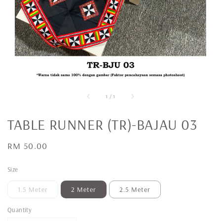
1
/
1
TABLE RUNNER (TR)-BAJAU 03
Regular
RM 50.00
price
Size
1.5 Meter
2 Meter
2.5 Meter
Quantity