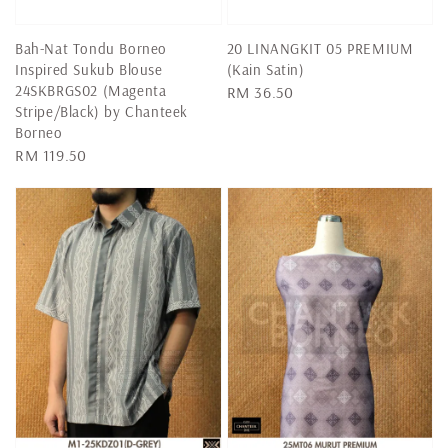
Bah-Nat Tondu Borneo
20 LINANGKIT 05 PREMIUM
Inspired Sukub Blouse
(Kain Satin)
24SKBRGS02 (Magenta
Regular
RM 36.50
Stripe/Black) by Chanteek
price
Borneo
Regular
RM 119.50
price