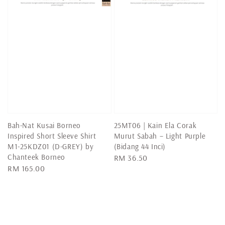
Bah-Nat Kusai Borneo
25MT06 | Kain Ela Corak
Inspired Short Sleeve Shirt
Murut Sabah – Light Purple
M1-25KDZ01 (D-GREY) by
(Bidang 44 Inci)
Chanteek Borneo
Regular
RM 36.50
Regular
RM 165.00
price
price