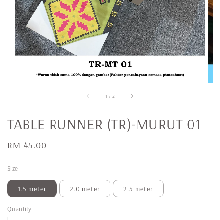
1
/
2
TABLE RUNNER (TR)-MURUT 01
Regular
RM 45.00
price
Size
1.5 meter
2.0 meter
2.5 meter
Quantity