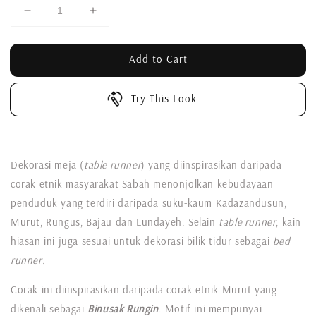
Add to Cart
Try This Look
Dekorasi meja (
table runner
) yang diinspirasikan daripada
corak etnik masyarakat Sabah menonjolkan kebudayaan
penduduk yang terdiri daripada suku-kaum Kadazandusun,
Murut, Rungus, Bajau dan Lundayeh. Selain
table runner
, kain
hiasan ini juga sesuai untuk dekorasi bilik tidur sebagai
bed
runner.
Corak ini diinspirasikan daripada corak etnik Murut yang
dikenali sebagai
Binusak Rungin
. Motif ini mempunyai