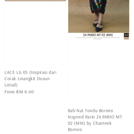
LACE LG 05 (Inspirasi dari
Corak Linangkit Dusun
Lotud)
Regular
From
RM 6.40
price
Bah-Nat Tondu Borneo
Inspired Pario 24 PARIO MT
02 (MIX) by Chanteek
Borneo