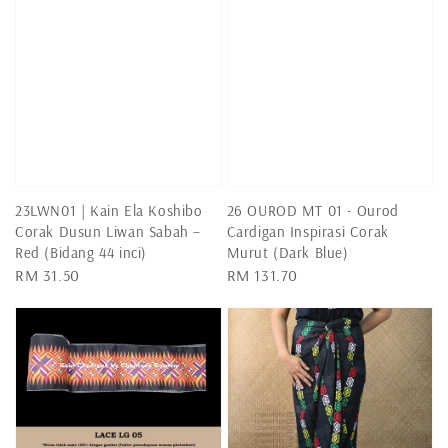
23LWN01 | Kain Ela Koshibo
26 OUROD MT 01 - Ourod
Corak Dusun Liwan Sabah –
Cardigan Inspirasi Corak
Red (Bidang 44 inci)
Murut (Dark Blue)
Regular
RM 31.50
Regular
RM 131.70
price
price