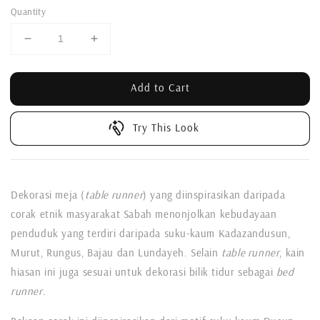
Quantity
Add to Cart
Try This Look
Dekorasi meja (
table runner
) yang diinspirasikan daripada
corak etnik masyarakat Sabah menonjolkan kebudayaan
penduduk yang terdiri daripada suku-kaum Kadazandusun,
Murut, Rungus, Bajau dan Lundayeh. Selain
table runner
, kain
hiasan ini juga sesuai untuk dekorasi bilik tidur sebagai
bed
runner.