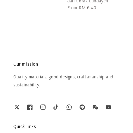
price
dari Corak Lundayeh
Regular
From
RM 6.40
price
Our mission
Quality materials, good designs, craftsmanship and
sustainability.
Quick links