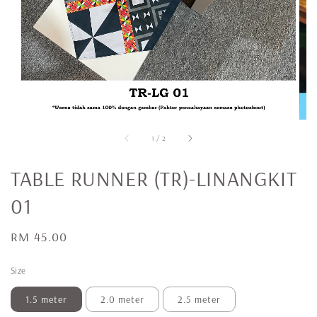
1
/
2
TABLE RUNNER (TR)-LINANGKIT
01
Regular
RM 45.00
price
Size
1.5 meter
2.0 meter
2.5 meter