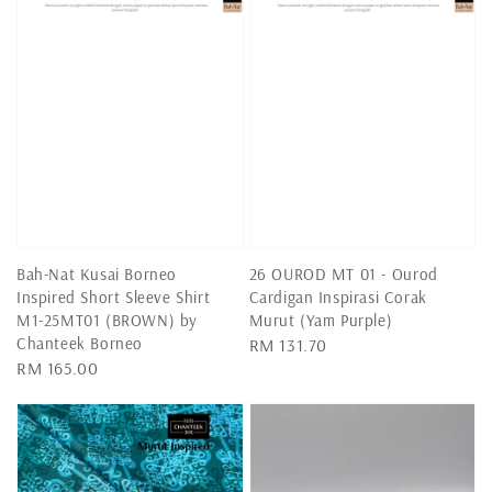
Bah-Nat Kusai Borneo
26 OUROD MT 01 - Ourod
Inspired Short Sleeve Shirt
Cardigan Inspirasi Corak
M1-25MT01 (BROWN) by
Murut (Yam Purple)
Chanteek Borneo
Regular
RM 131.70
Regular
RM 165.00
price
price