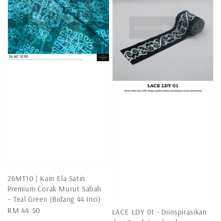
26MT10 | Kain Ela Satin
Premium Corak Murut Sabah
– Teal Green (Bidang 44 Inci)
Regular
RM 44.50
LACE LDY 01 - Diinspirasikan