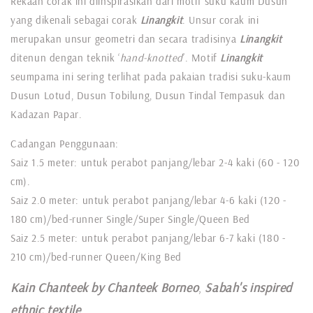
Rekaan corak ini diinspirasikan dari motif suku kaum Dusun
yang dikenali sebagai corak
Linangkit
. Unsur corak ini
merupakan unsur geometri dan secara tradisinya
Linangkit
ditenun dengan teknik ‘
hand-knotted
’. Motif
Linangkit
seumpama ini sering terlihat pada pakaian tradisi suku-kaum
Dusun Lotud, Dusun Tobilung, Dusun Tindal Tempasuk dan
Kadazan Papar.
Cadangan Penggunaan:
Saiz 1.5 meter: untuk perabot panjang/lebar 2-4 kaki (60 - 120
cm).
Saiz 2.0 meter: untuk perabot panjang/lebar 4-6 kaki (120 -
180 cm)/bed-runner Single/Super Single/Queen Bed
Saiz 2.5 meter: untuk perabot panjang/lebar 6-7 kaki (180 -
210 cm)/bed-runner Queen/King Bed
Kain Chanteek by Chanteek Borneo
,
Sabah's inspired
ethnic textile
.