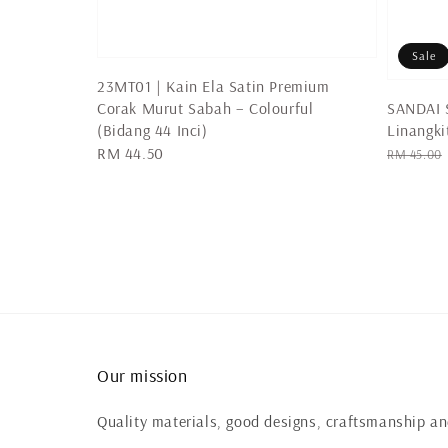
Sale
23MT01 | Kain Ela Satin Premium
Corak Murut Sabah – Colourful
SANDAI S
(Bidang 44 Inci)
Linangki
Regular
RM 44.50
Regular
RM 45.00
price
price
Our mission
Quality materials, good designs, craftsmanship and