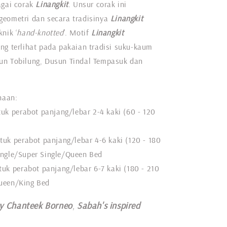
agai corak
Linangkit
. Unsur corak ini
geometri dan secara tradisinya
Linangkit
nik ‘
hand-knotted
’. Motif
Linangkit
ng terlihat pada pakaian tradisi suku-kaum
un Tobilung, Dusun Tindal Tempasuk dan
naan:
tuk perabot panjang/lebar 2-4 kaki (60 - 120
ntuk perabot panjang/lebar 4-6 kaki (120 - 180
ingle/Super Single/Queen Bed
tuk perabot panjang/lebar 6-7 kaki (180 - 210
ueen/King Bed
y Chanteek Borneo
,
Sabah's inspired