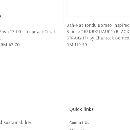
Bah-Nat Tondu Borneo Inspired
Blouse 26SKBKUJAU01 (BLACK
ash 17 LG - Inspirasi Corak
STRAIGHT) by Chanteek Borneo
t
Regular
RM 119.50
Sale
RM 42.70
price
price
Quick links
 sustainability.
Contact Us