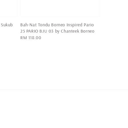
 Sukub
Bah-Nat Tondu Borneo Inspired Pario
25 PARIO BJU 03 by Chanteek Borneo
Regular
RM 118.00
price