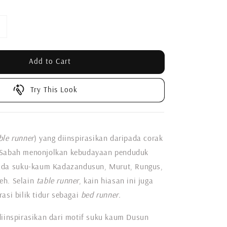
Add to Cart
Try This Look
ble runner
) yang diinspirasikan daripada corak
 Sabah menonjolkan kebudayaan penduduk
ipada suku-kaum Kadazandusun, Murut, Rungus,
eh. Selain
table runner
, kain hiasan ini juga
asi bilik tidur sebagai
bed runner.
diinspirasikan dari motif suku kaum Dusun