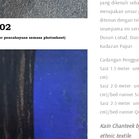
yang dikenali seb
merupakan unsur 
ditenun dengan tek
seumpama ini seri
Dusun Lotud, Dus
Kadazan Papar.
Cadangan Penggu
Saiz 1.5 meter: un
cm).
Saiz 2.0 meter: u
cm)/bed-runner S
Saiz 2.5 meter: un
cm)/bed-runner Q
Kain Chanteek b
ethnic textile
.