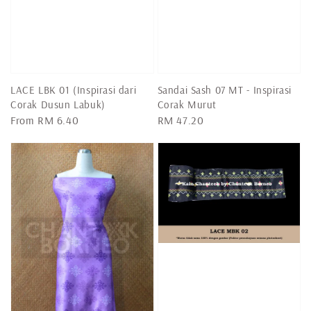
LACE LBK 01 (Inspirasi dari
Sandai Sash 07 MT - Inspirasi
Corak Dusun Labuk)
Corak Murut
Regular
From
RM 6.40
Regular
RM 47.20
price
price