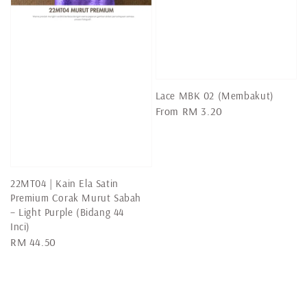
Lace MBK 02 (Membakut)
Regular
From
RM 3.20
price
22MT04 | Kain Ela Satin
Premium Corak Murut Sabah
– Light Purple (Bidang 44
Inci)
Regular
RM 44.50
price