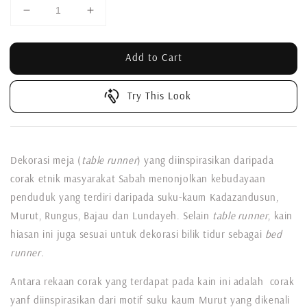
Add to Cart
Try This Look
Dekorasi meja (
table runner
) yang diinspirasikan daripada
corak etnik masyarakat Sabah menonjolkan kebudayaan
penduduk yang terdiri daripada suku-kaum Kadazandusun,
Murut, Rungus, Bajau dan Lundayeh. Selain
table runner
, kain
hiasan ini juga sesuai untuk dekorasi bilik tidur sebagai
bed
runner.
Antara rekaan corak yang terdapat pada kain ini adalah corak
yanf diinspirasikan dari motif suku kaum Murut yang dikenali